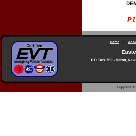
DEM
Pl
Home
|
Abou
Easte
P.O. Box 769 • Milton, Ne
Copyright © 